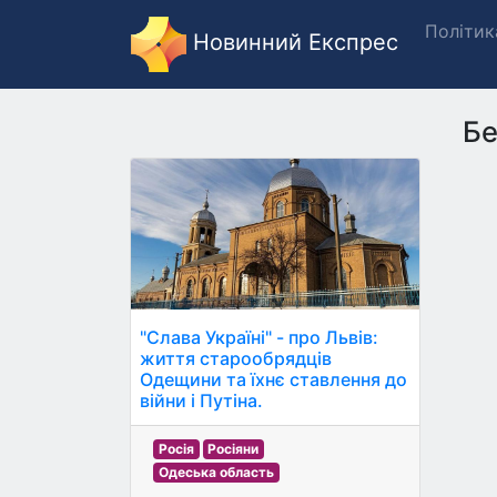
Політик
Новинний Експрес
Бе
"Слава Україні" - про Львів:
життя старообрядців
Одещини та їхнє ставлення до
війни і Путіна.
Росія
Росіяни
Одеська область