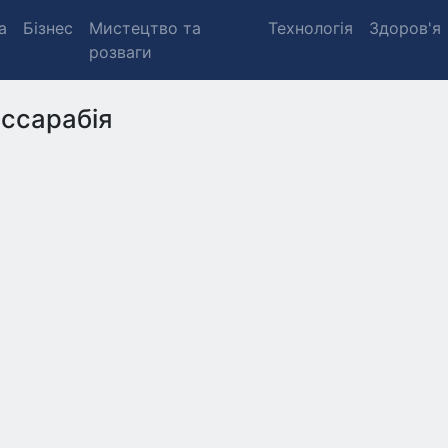
а
Бізнес
Мистецтво та
Технологія
Здоров'я
розваги
ссарабія