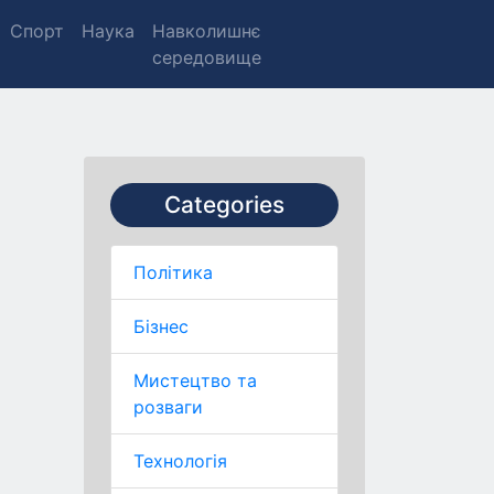
Спорт
Наука
Навколишнє
середовище
Categories
Політика
Бізнес
Мистецтво та
розваги
Технологія