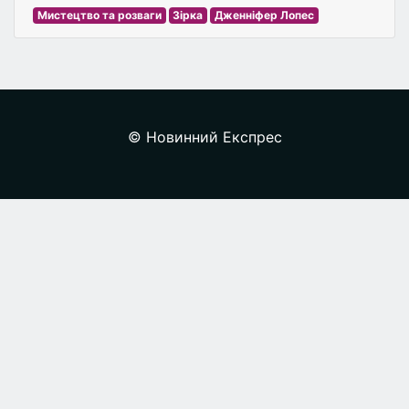
Мистецтво та розваги
Зірка
Дженніфер Лопес
© Новинний Експрес