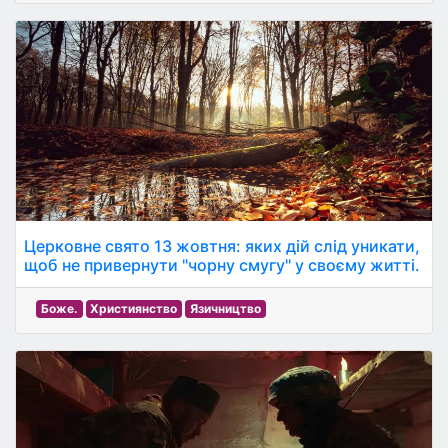
Церковне свято 13 жовтня: яких дій слід уникати,
щоб не привернути "чорну смугу" у своєму житті.
Боже.
Християнство
Язичництво