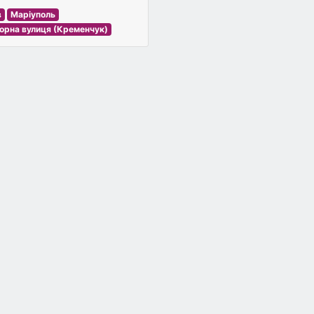
в
Маріуполь
орна вулиця (Кременчук)