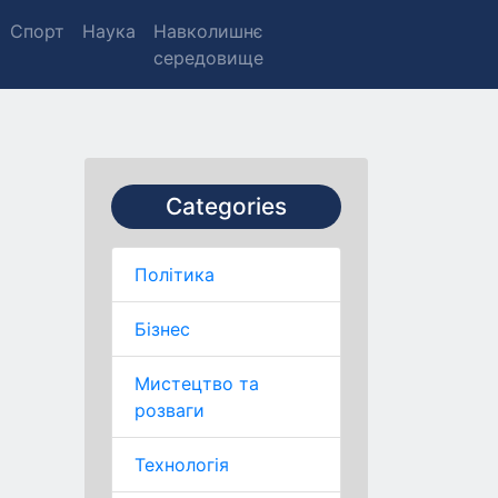
Спорт
Наука
Навколишнє
середовище
Categories
Політика
Бізнес
Мистецтво та
розваги
Технологія