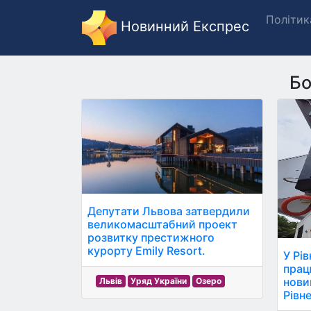
Політик
Новинний Експрес
Бо
Депутати Львова затвердили
великомасштабний проект
розвитку престижного
курорту Emily Resort.
У Рі
прац
новин
Львів
Уряд України
Озеро
Рівне