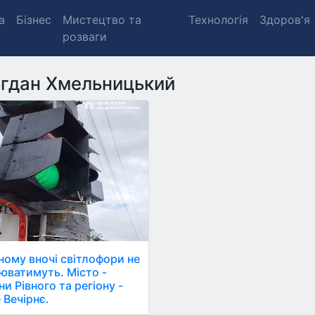
а
Бізнес
Мистецтво та
Технологія
Здоров'я
розваги
гдан Хмельницький
вному вночі світлофори не
юватимуть. Місто -
и Рівного та регіону -
 Вечірнє.