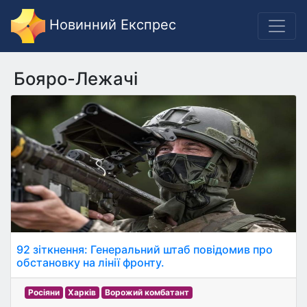
Новинний Експрес
Бояро-Лежачі
92 зіткнення: Генеральний штаб повідомив про
обстановку на лінії фронту.
Росіяни
Харків
Ворожий комбатант