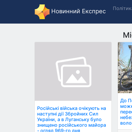
Політик
Новинний Експрес
Мі
До П
можн
Російські війська очікують на
пере
наступні дії Збройних Сил
небе
України, а в Луганську було
воло
знищено російського майора
- огляд 969-го дня