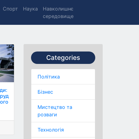
Спорт
Наука
Навколишнє
середовище
Categories
Політика
ди:
Бізнес
оруд
ного
Мистецтво та
розваги
Технологія