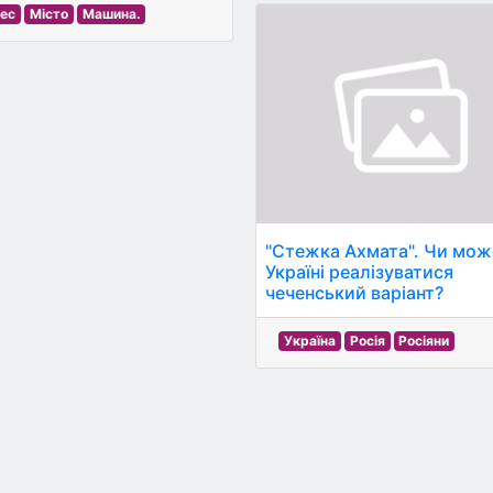
нес
Місто
Машина.
"Стежка Ахмата". Чи мож
Україні реалізуватися
чеченський варіант?
Україна
Росія
Росіяни