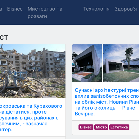
а
Бізнес
Мистецтво та
Технологія
Здоров'я
розваги
ст
Сучасні архітектурні трен
вплив залізобетонних сп
на облік міст. Новини Рів
окровська та Курахового
та його околиць -- Рівне
а дістатися, проте
Вечірнє.
сування в цих районах є
зпечним, - зазначає
Бізнес
Місто
Естетика
нтер.