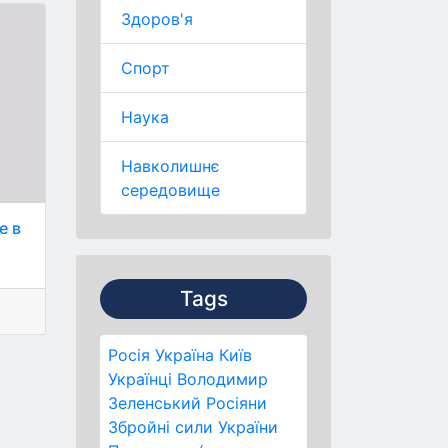
Здоров'я
Спорт
Наука
Навколишнє
середовище
е в
Tags
Росія
Україна
Київ
Українці
Володимир
Зеленський
Росіяни
Збройні сили України