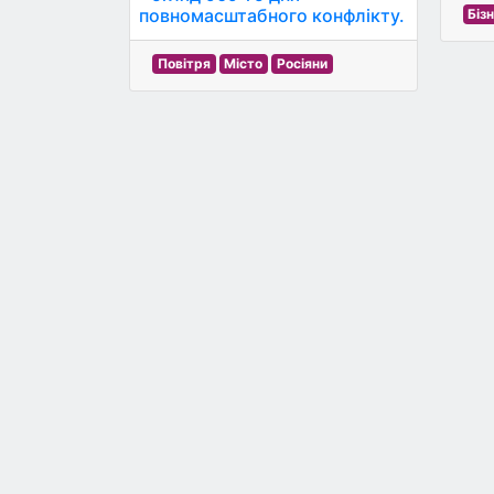
повномасштабного конфлікту.
Біз
Повітря
Місто
Росіяни