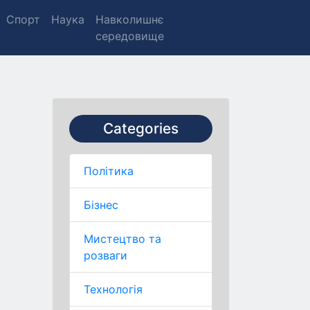
Спорт
Наука
Навколишнє
середовище
Categories
Політика
Бізнес
Мистецтво та
розваги
Технологія