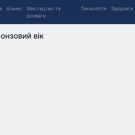
а
Бізнес
Мистецтво та
Технологія
Здоров'я
розваги
онзовий вік