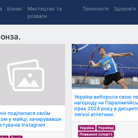
а
Бізнес
Мистецтво та
Технологія
Здоров'я
розваги
онза.
Україна виборола свою п
нагороду на Паралімпійс
іграх 2024 року в дисципл
чіх поділилася своїм
легкої атлетики.
ком у майці, зачарувавши
стувачів Instagram
Україна
Українці
Плавання (спорт)