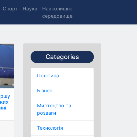
Спорт
Наука
Навколишнє
середовище
Categories
Політика
Бізнес
ершу
ьких
Мистецтво та
іні
розваги
Технологія