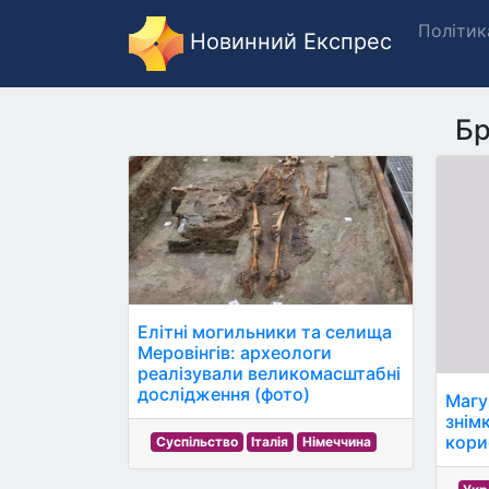
Політик
Новинний Експрес
Бр
Елітні могильники та селища
Меровінгів: археологи
реалізували великомасштабні
дослідження (фото)
Магу
знім
кори
Суспільство
Італія
Німеччина