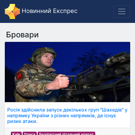
Новинний Експрес
Бровари
Росія здійснила запуск декількох груп "Шахедів" у
напрямку України з різних напрямків, де існує
ризик атаки.
Київ
Одеса
Безпілотний літальний апарат