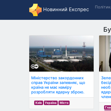
Політик
Новинний Експрес
Бу
Міністерство закордонних
Зеле
справ України запевняє, що
бесі
країна не має наміру
необ
розробляти ядерну зброю.
ядер
член
Київ
Україна
Місто
Гла