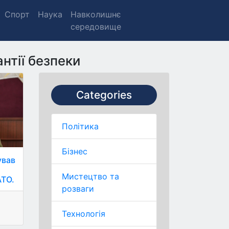
Спорт
Наука
Навколишнє
середовище
нтії безпеки
Categories
Політика
Бізнес
ував
Мистецтво та
АТО.
розваги
Технологія