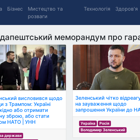
а
Бізнес
Мистецтво та
Технологія
Здоров'я
розваги
дапештський меморандум про гара
Зеленський чітко відреаг
нський висловився щодо
на зауваження щодо
ди з Трампом: Україні
запрошення України до Н
хідно або отримати
ну зброю, або стати
ом НАТО | УНН
Україна
Росія
Володимир Зеленський
ва держави