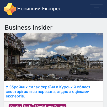
Новинний Експрес
Business Insider
У Збройних силах України в Курській області
спостерігається перевага, згідно з оцінками
експертів.
Україна
Росія
Збройні сили України