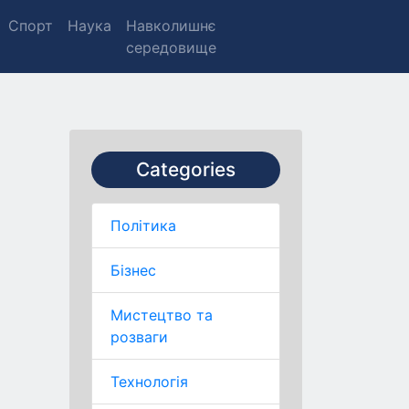
Спорт
Наука
Навколишнє
середовище
Categories
Політика
Бізнес
Мистецтво та
розваги
Технологія