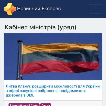
Новинний Експрес
Кабінет міністрів (уряд)
Литва планує розширити можливості для України
в сфері закупівлі озброєння, повідомляють
джерела в ЗМІ.
Європейський Союз
Литва