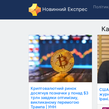
Політик
Новинний Експрес
Ка
Криптовалютний ринок
США 
досягнув позначки у понад $3
журн
трлн завдяки оптимізму,
Ірані
викликаному перемогою
Трампа | УНН