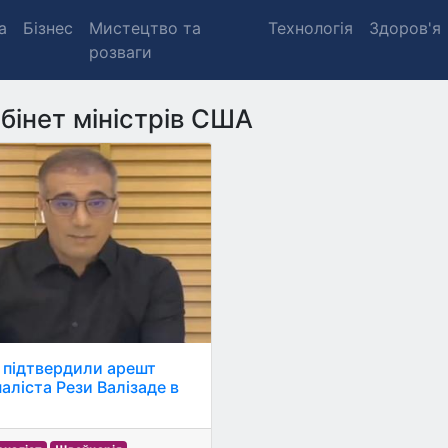
а
Бізнес
Мистецтво та
Технологія
Здоров'я
розваги
бінет міністрів США
підтвердили арешт
аліста Рези Валізаде в
.