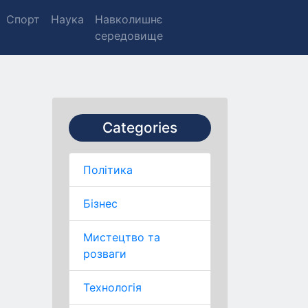
Спорт
Наука
Навколишнє
середовище
Categories
Політика
Бізнес
Мистецтво та
розваги
Технологія