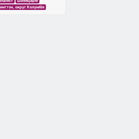
наліст
Швейцарія
ингтон, округ Колумбія