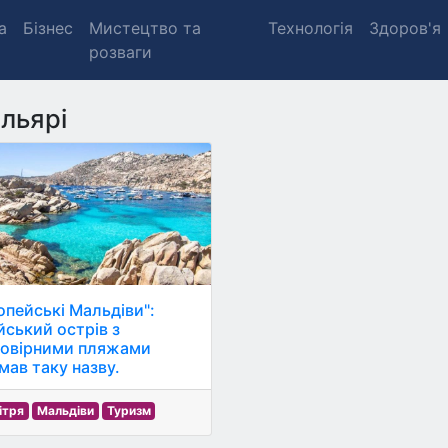
а
Бізнес
Мистецтво та
Технологія
Здоров'я
розваги
льярі
опейські Мальдіви":
йський острів з
овірними пляжами
мав таку назву.
ітря
Мальдіви
Туризм