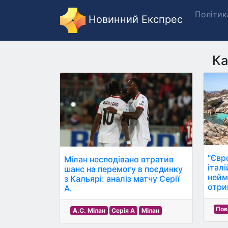
Політик
Новинний Експрес
Ка
"Євр
Мілан несподівано втратив
італі
шанс на перемогу в поєдинку
нейм
з Кальярі: аналіз матчу Серії
отри
А.
Пов
A.C. Мілан
Серія A
Мілан