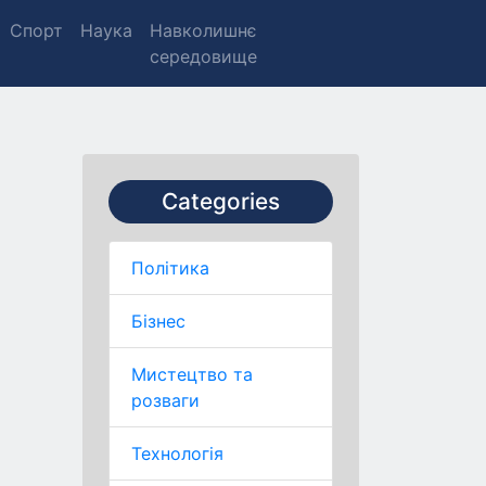
Спорт
Наука
Навколишнє
середовище
Categories
Політика
Бізнес
Мистецтво та
розваги
Технологія