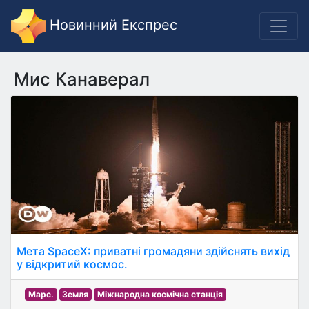
Новинний Експрес
Мис Канаверал
Мета SpaceX: приватні громадяни здійснять вихід
у відкритий космос.
Марс.
Земля
Міжнародна космічна станція