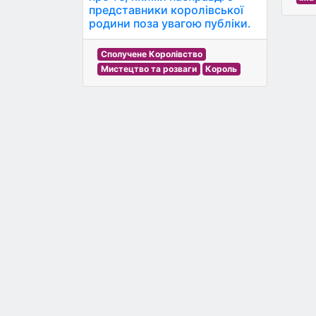
представники королівської
родини поза увагою публіки.
Сполучене Королівство
Мистецтво та розваги
Король