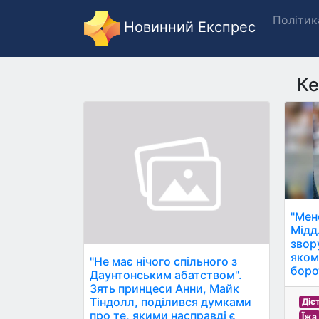
Політик
Новинний Експрес
Ке
"Мен
Мідд
звор
яком
"Не має нічого спільного з
боро
Даунтонським абатством".
Зять принцеси Анни, Майк
Тіндолл, поділився думками
Діє
про те, якими насправді є
Їжа