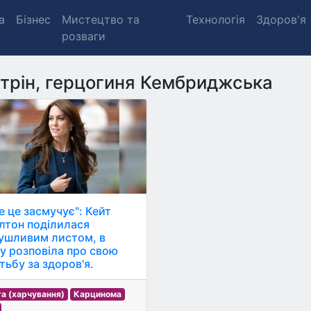
а
Бізнес
Мистецтво та
Технологія
Здоров'я
розваги
трін, герцогиня Кембриджська
е це засмучує": Кейт
лтон поділилася
ушливим листом, в
у розповіла про свою
тьбу за здоров'я.
та (харчування)
Карцинома