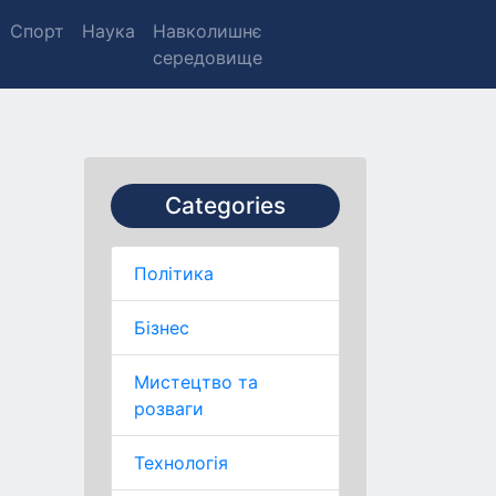
Спорт
Наука
Навколишнє
середовище
Categories
Політика
Бізнес
Мистецтво та
розваги
Технологія