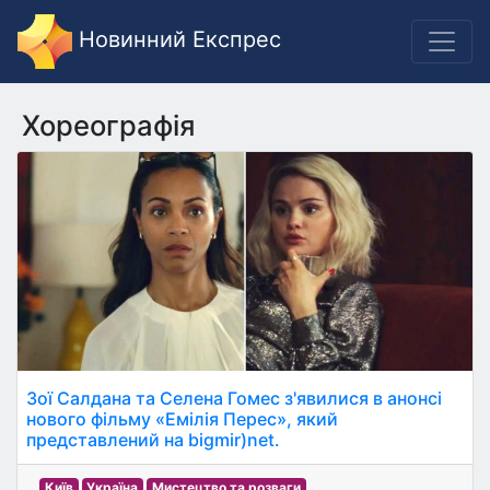
Новинний Експрес
Хореографія
Зої Салдана та Селена Гомес з'явилися в анонсі
нового фільму «Емілія Перес», який
представлений на bigmir)net.
Київ
Україна
Мистецтво та розваги