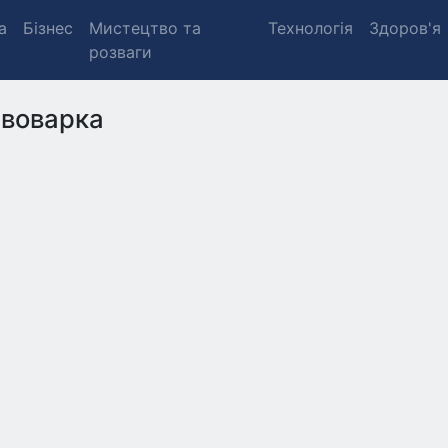
а
Бізнес
Мистецтво та
Технологія
Здоров'я
розваги
воварка