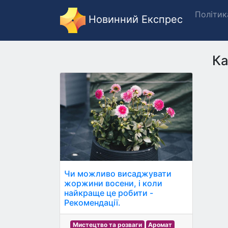
Політик
Новинний Експрес
Ка
Чи можливо висаджувати
жоржини восени, і коли
найкраще це робити -
Рекомендації.
Мистецтво та розваги
Аромат