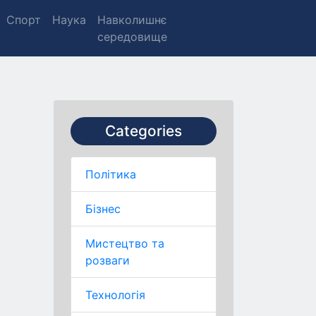
Спорт
Наука
Навколишнє
середовище
Categories
Політика
Бізнес
Мистецтво та
розваги
Технологія