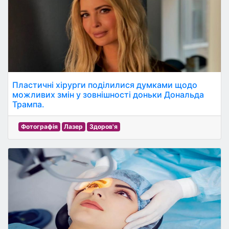
Пластичні хірурги поділилися думками щодо
можливих змін у зовнішності доньки Дональда
Трампа.
Фотографія
Лазер
Здоров'я