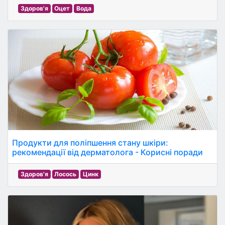
Здоров'я
Оцет
Вода
Продукти для поліпшення стану шкіри:
рекомендації від дерматолога - Корисні поради
Здоров'я
Лосось
Цинк