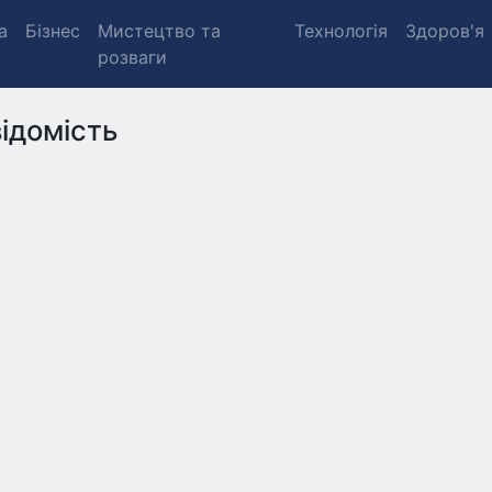
а
Бізнес
Мистецтво та
Технологія
Здоров'я
розваги
ідомість