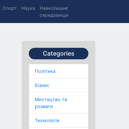
Спорт
Наука
Навколишнє
середовище
Categories
Політика
Бізнес
Мистецтво та
розваги
Технологія