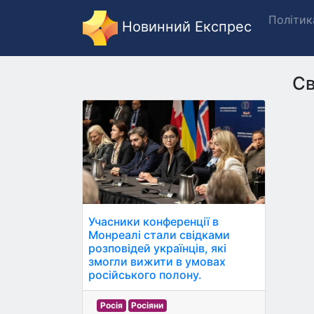
Політик
Новинний Експрес
Св
Учасники конференції в
Монреалі стали свідками
розповідей українців, які
змогли вижити в умовах
російського полону.
Росія
Росіяни