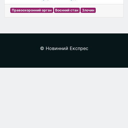
Правоохоронний орган
Воєнний стан
Злочин
© Новинний Експрес