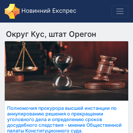
Новинний Експрес
Округ Кус, штат Орегон
Полномочия прокурора высшей инстанции по
аннулированию решения о прекращении
уголовного дела и определению сроков
досудебного следствия - мнение Общественной
палаты Конституционного суда.