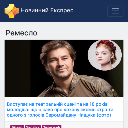
Новинний Експрес
Ремесло
Виступає на театральній сцені та на 18 років
молодша: що цікаво про кохану ексміністра та
одного з голосів Євромайдану Нищука (фото)
Бізнес
Україна
Телеграф