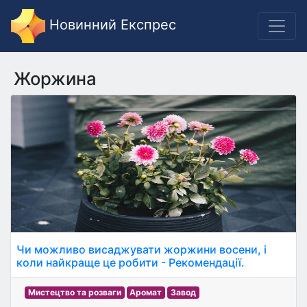
Новинний Експрес
Жоржина
Чи можливо висаджувати жоржини восени, і
коли найкраще це робити - Рекомендації.
Мистецтво та розваги
Аромат
Завод