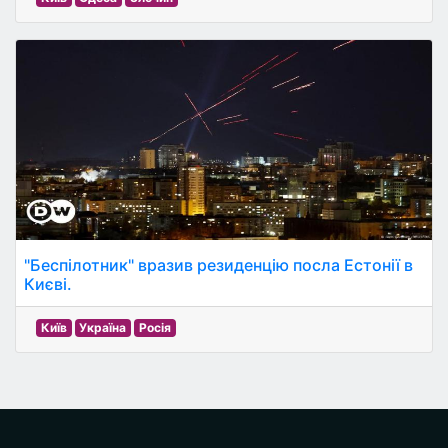
"Беспілотник" вразив резиденцію посла Естонії в
Києві.
Київ
Україна
Росія