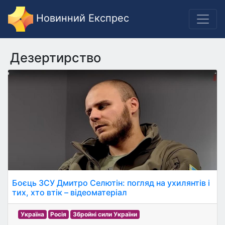
Новинний Експрес
Дезертирство
Боєць ЗСУ Дмитро Селютін: погляд на ухилянтів і
тих, хто втік – відеоматеріал
Україна
Росія
Збройні сили України