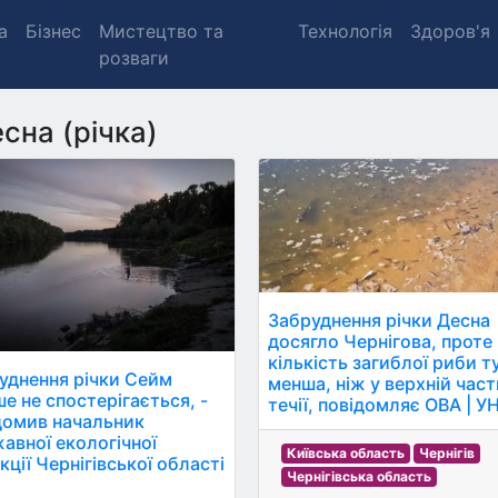
а
Бізнес
Мистецтво та
Технологія
Здоров'я
розваги
сна (річка)
Забруднення річки Десна
досягло Чернігова, проте
кількість загиблої риби т
уднення річки Сейм
менша, ніж у верхній част
ше не спостерігається, -
течії, повідомляє ОВА | У
домив начальник
авної екологічної
Київська область
Чернігів
кції Чернігівської області
Чернігівська область