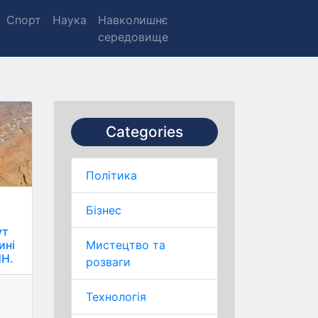
Спорт
Наука
Навколишнє
середовище
Categories
Політика
Бізнес
ут
Мистецтво та
ині
НН.
розваги
Технологія