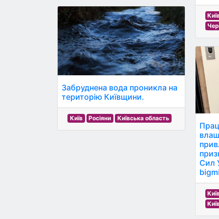
Киї
Чер
Забруднена вода проникла на
територію Київщини.
Київ
Росіяни
Київська область
Прац
влаш
прив
приз
Сил 
bigmi
Киї
Киї