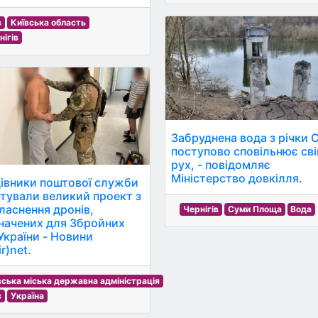
в
Київська область
нігів
Забруднена вода з річки 
поступово сповільнює сві
рух, - повідомляє
Міністерство довкілля.
івники поштової служби
тували великий проект з
ласнення дронів,
Чернігів
Суми Площа
Вода
начених для Збройних
України - Новини
r)net.
вська міська державна адміністрація
в
Україна