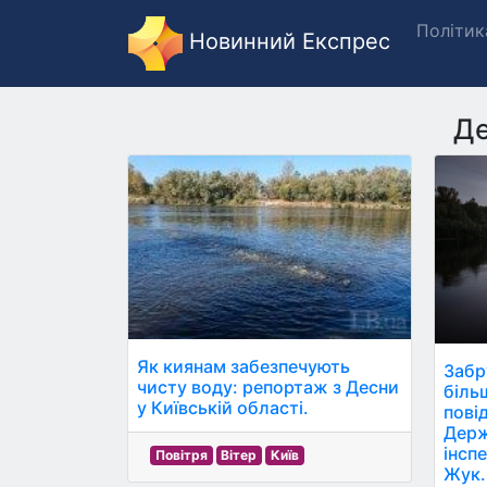
Політик
Новинний Експрес
Де
Як киянам забезпечують
Забр
чисту воду: репортаж з Десни
біль
у Київській області.
пові
Держ
інспе
Повітря
Вітер
Київ
Жук.