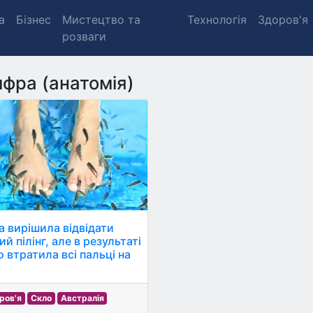
а
Бізнес
Мистецтво та
Технологія
Здоров'я
розваги
фра (анатомія)
а вирішила відвідати
й пілінг, але в результаті
о втратила всі пальці на
ров'я
Скло
Австралія