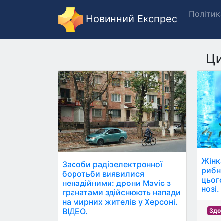
Політик
Новинний Експрес
Ци
Жінк
Засоби радіоелектронної
рибни
боротьби виявилися
цьог
ненадійними: дрони Mavic з
нозі.
гранатами здійснюють напади
на мирних жителів у Херсоні.
ВІДЕО.
Здо