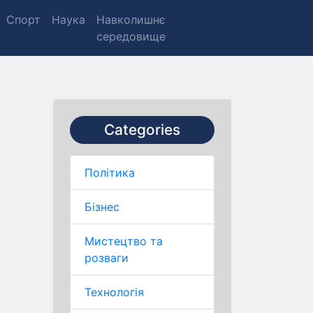
Спорт
Наука
Навколишнє
середовище
Categories
Політика
Бізнес
Мистецтво та
розваги
Технологія