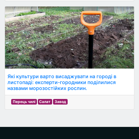
Які культури варто висаджувати на городі в
листопаді: експерти-городники поділилися
назвами морозостійких рослин.
Перець чилі
Салат
Завод