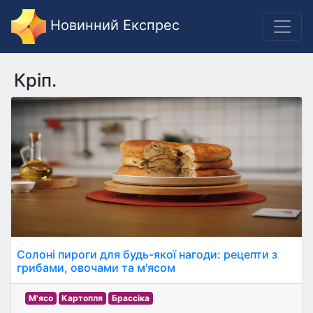
Новинний Експрес
Кріп.
Солоні пироги для будь-якої нагоди: рецепти з
грибами, овочами та м'ясом
М'ясо
Картопля
Брассіка