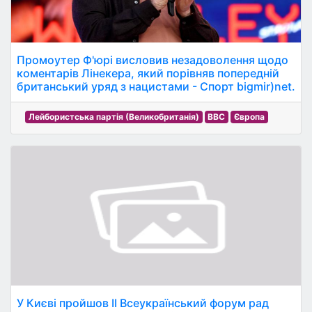
Промоутер Ф'юрі висловив незадоволення щодо
коментарів Лінекера, який порівняв попередній
британський уряд з нацистами - Спорт bigmir)net.
Лейбористська партія (Великобританія)
BBC
Європа
У Києві пройшов II Всеукраїнський форум рад