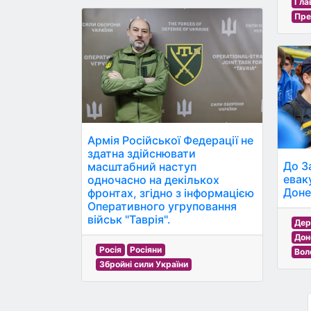
Гла
Пре
Армія Російської Федерації не
здатна здійснювати
До З
масштабний наступ
евак
одночасно на декількох
Доне
фронтах, згідно з інформацією
Оперативного угруповання
військ "Таврія".
Дер
Дон
Росія
Росіяни
Вол
Збройні сили України