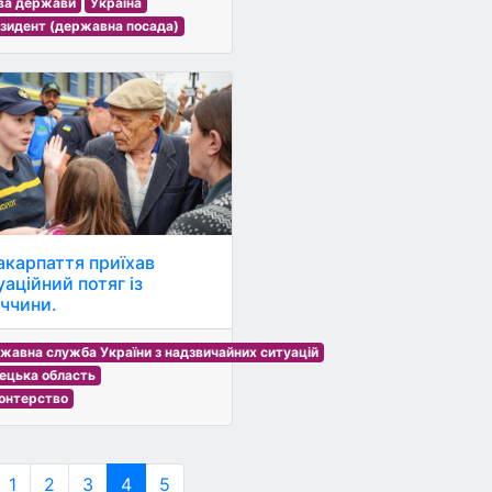
ва держави
Україна
зидент (державна посада)
акарпаття приїхав
уаційний потяг із
ччини.
жавна служба України з надзвичайних ситуацій
ецька область
онтерство
1
2
3
4
5