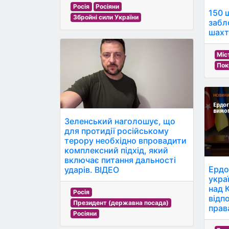
Росія
Росіяни
150 
Збройні сили України
забл
шахт
Міс
Пок
Зеленський наголошує, що
для протидії російському
терору необхідно впровадити
комплексний підхід, який
включає питання дальності
Ердо
ударів. ВІДЕО
укра
над 
Росія
відп
Президент (державна посада)
прав
Росіяни