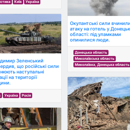
істика
Київ
Україна
Окупантські сили вчинил
атаку на готель у Донецьк
області: під уламками
опинилися люди.
Донецька область
Миколаївська область
димир Зеленський
Миколаївка, Донецька область
вердив, що російські сили
снюють наступальні
ції на території
ини.
в
Україна
Росія