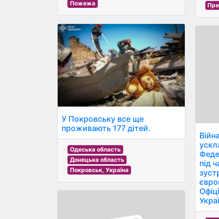
Пожежа
Пре
У Покровську все ще
проживають 177 дітей.
Війн
ускл
Одеська область
Феде
Донецька область
під 
Покровськ, Україна
зуст
європ
Офіц
Укра