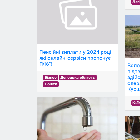
Лог
Пенсійні виплати у 2024 році:
які онлайн-сервіси пропонує
ПФУ?
Воло
підт
здій
Бізнес
Донецька область
опера
Пошта
Курщ
Киї