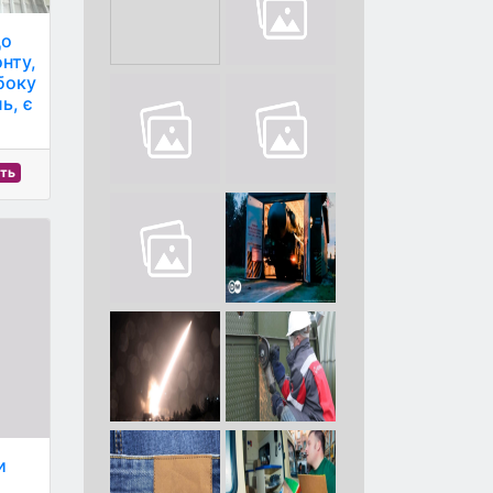
що
нту,
 боку
ь, є
сть
и