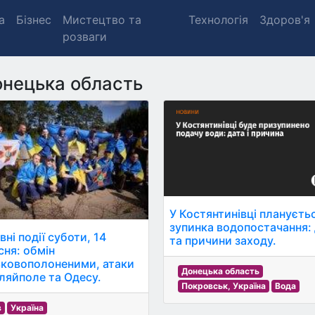
а
Бізнес
Мистецтво та
Технологія
Здоров'я
розваги
нецька область
У Костянтинівці плануєть
зупинка водопостачання:
ні події суботи, 14
та причини заходу.
сня: обмін
ьковополоненими, атаки
Донецька область
уляйполе та Одесу.
Покровськ, Україна
Вода
в
Україна