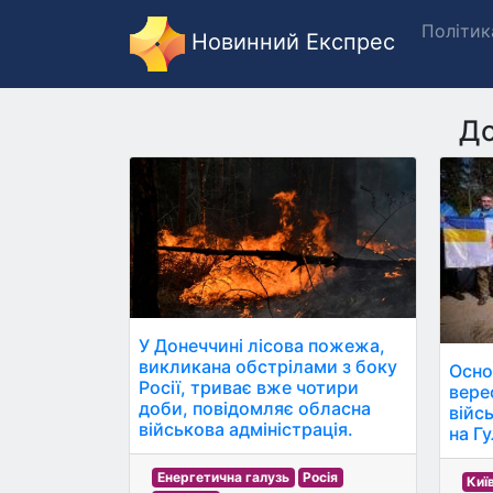
Політик
Новинний Експрес
До
У Донеччині лісова пожежа,
викликана обстрілами з боку
Основ
Росії, триває вже чотири
вере
доби, повідомляє обласна
війс
військова адміністрація.
на Г
Енергетична галузь
Росія
Киї