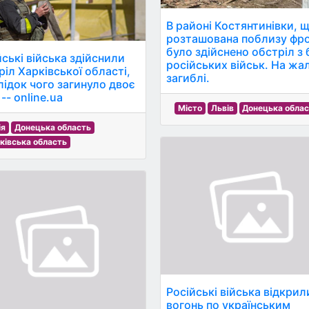
В районі Костянтинівки, 
розташована поблизу фро
було здійснено обстріл з
йські війська здійснили
російських військ. На жал
ріл Харківської області,
загиблі.
лідок чого загинуло двоє
 -- online.ua
Місто
Львів
Донецька обла
ія
Донецька область
ківська область
Російські війська відкрил
вогонь по українським