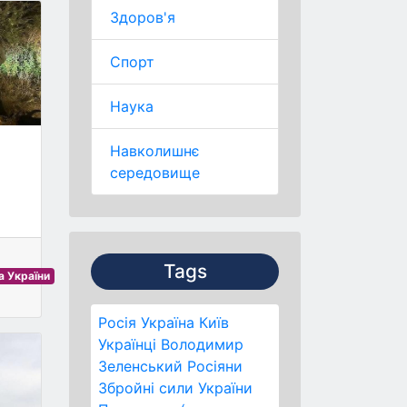
Здоров'я
Спорт
Наука
а
Навколишнє
середовище
Tags
 України
Росія
Україна
Київ
Українці
Володимир
Зеленський
Росіяни
Збройні сили України