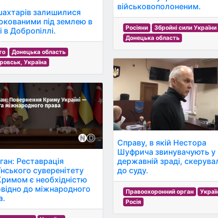
військовополоненим.
шахтарів залишилися
окованими під землею в
Росіяни
Збройні сили України
і в Добропіллі.
Донецька область
то
Донецька область
ровськ, Україна
Справу, в якій Нестора
Шуфрича звинувачують у
ган: Реставрація
державній зраді, скерува
їнського суверенітету
до суду.
Кримом є необхідністю
овідно до міжнародного
Правоохоронний орган
Украї
а.
Росія