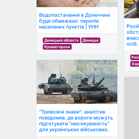
Водопостачання в Донеччині
буде обмежено: перелік
Росі
населених пунктів | УНН
обст
внас
Донецька область
Донецьк
осіб.
Краматорськ
Рос
Хар
"Тривожні знаки": аналітик
повідомив, де вороги можуть
підготувати "неочікуваність"
для українських військових.