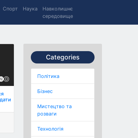
Спорт
Наука
Навколишнє
середовище
Categories
Політика
Бізнес
ся
 дати
Мистецтво та
розваги
Технологія