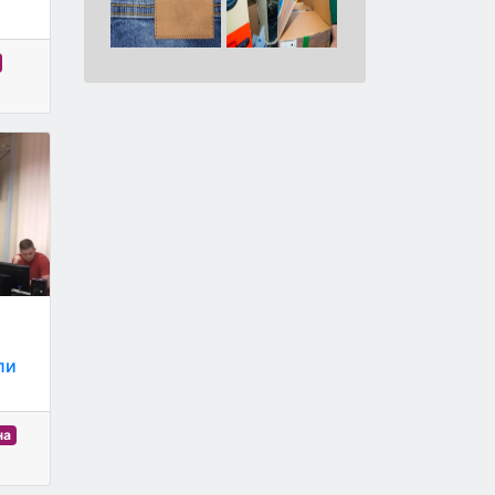
ли
на