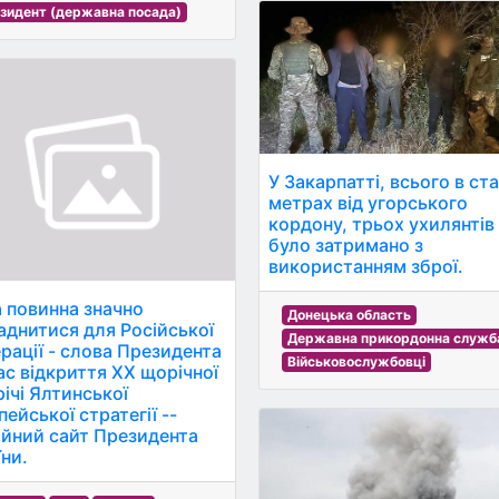
зидент (державна посада)
У Закарпатті, всього в ст
метрах від угорського
кордону, трьох ухилянтів
було затримано з
використанням зброї.
а повинна значно
Донецька область
аднитися для Російської
Державна прикордонна служба
рації - слова Президента
Військовослужбовці
час відкриття ХХ щорічної
річі Ялтинської
ейської стратегії --
ійний сайт Президента
їни.