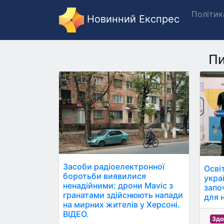
Політик
Новинний Експрес
Пи
Засоби радіоелектронної
Осві
боротьби виявилися
укра
ненадійними: дрони Mavic з
запо
гранатами здійснюють напади
для 
на мирних жителів у Херсоні.
ВІДЕО.
Здо