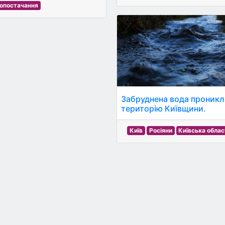
опостачання
Забруднена вода проникл
територію Київщини.
Київ
Росіяни
Київська обла