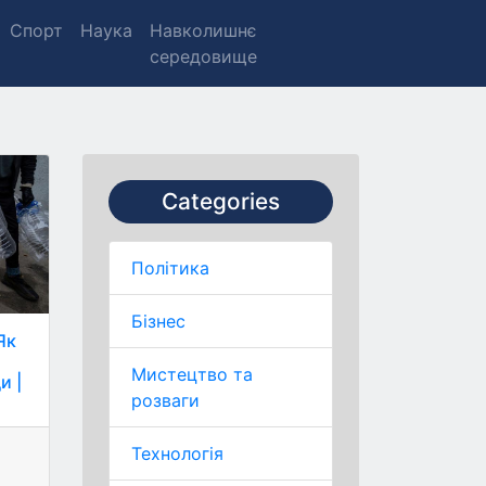
Спорт
Наука
Навколишнє
середовище
Categories
Політика
Бізнес
Як
Мистецтво та
и |
розваги
Технологія