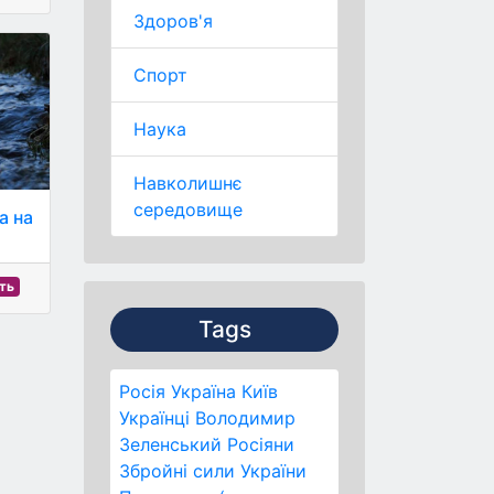
Здоров'я
Спорт
Наука
Навколишнє
середовище
а на
сть
Tags
Росія
Україна
Київ
Українці
Володимир
Зеленський
Росіяни
Збройні сили України