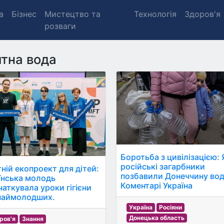
а
Бізнес
Мистецтво та
Технологія
Здоров'я
розваги
тна вода
Боротьба з цивілізацією: 
російські загарбники
тній екопроект для дітей:
позбавили Донеччину вод
їнська молодь
Коментарі Україна
чаткувала уроки гігієни
наймолодших.
Україна
Росіяни
Донецька область
ров'я
Знання