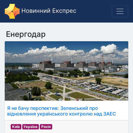
Новинний Експрес
Енергодар
Я не бачу перспектив: Зеленський про
відновлення українського контролю над ЗАЕС
Київ
Україна
Росія