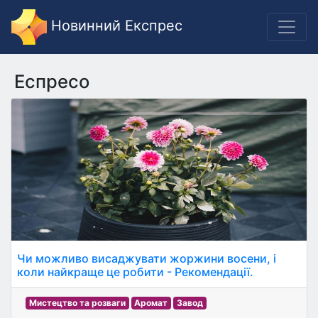
Новинний Експрес
Еспресо
Чи можливо висаджувати жоржини восени, і
коли найкраще це робити - Рекомендації.
Мистецтво та розваги
Аромат
Завод