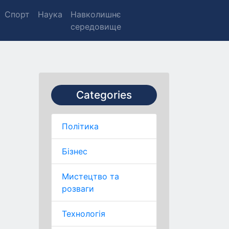
Спорт
Наука
Навколишнє
середовище
Categories
Політика
Бізнес
Мистецтво та
розваги
Технологія