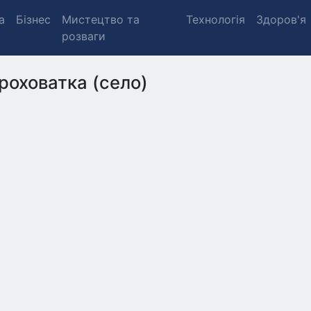
а
Бізнес
Мистецтво та
Технологія
Здоров'я
розваги
роховатка (село)