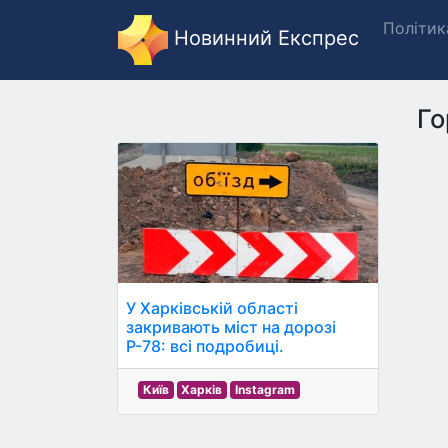
Політик
Новинний Експрес
Го
У Харківській області
закривають міст на дорозі
Р-78: всі подробиці.
Київ
Харків
Instagram