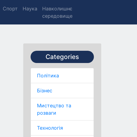
Спорт
Наука
Навколишнє
середовище
Categories
Політика
Бізнес
Мистецтво та
розваги
Технологія