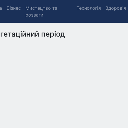
а
Бізнес
Мистецтво та
Технологія
Здоров'я
розваги
гетаційний період