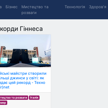
а
Бізнес
Мистецтво та
Технологія
Здоров'я
розваги
корди Гіннеса
йські майстри створили
льші джинси у світі: як
ядає цей рекорд - Техно
r)net
тецтво та розваги
Італія
рмер