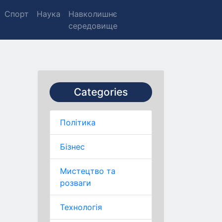
Спорт
Наука
Навколишнє
середовище
Categories
Політика
Бізнес
Мистецтво та
розваги
Технологія