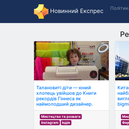
Політик
Новинний Експрес
Ре
Талановиті діти — юний
Кита
хлопець увійшов до Книги
найбі
рекордів Гіннеса як
вигл
наймолодший дизайнер.
bigmi
Мистецтво та розваги
Мис
Instagram
Індія
Фе