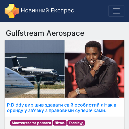
Новинний Експрес
Gulfstream Aerospace
P.Diddy вирішив здавати свій особистий літак в
оренду у зв'язку з правовими суперечками.
Мистецтво та розваги
Літак.
Голлівуд