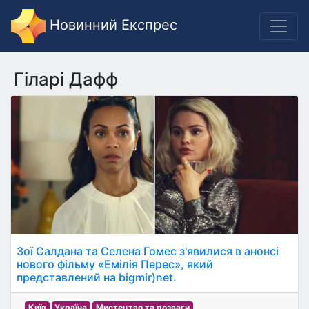
Новинний Експрес
Гіларі Дафф
Зої Салдана та Селена Гомес з'явилися в анонсі
нового фільму «Емілія Перес», який
представлений на bigmir)net.
Київ
Україна
Мистецтво та розваги