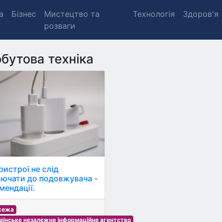
а
Бізнес
Мистецтво та
Технологія
Здоров'я
розваги
бутова техніка
ристрої не слід
лючати до подовжувача -
мендації.
жежа
аїнське незалежне інформаційне агентство