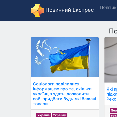
Політик
Новинний Експрес
По
Соціологи поділилися
інформацією про те, скільки
Які п
українців здатні дозволити
підк
собі придбати будь-які бажані
Реко
товари.
По
Україна
Українці
Укр