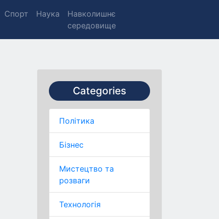
Спорт
Наука
Навколишнє
середовище
Categories
Політика
Бізнес
Мистецтво та
розваги
Технологія