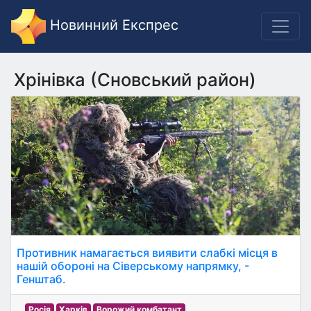
Новинний Експрес
Хрінівка (Сновський район)
Противник намагається виявити слабкі місця в
нашій обороні на Сіверському напрямку, -
Генштаб.
Росія
Харків
Ворожий комбатант