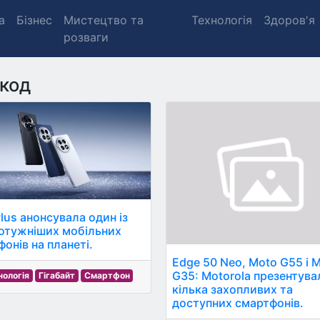
а
Бізнес
Мистецтво та
Технологія
Здоров'я
розваги
 код
lus анонсувала один із
отужніших мобільних
фонів на планеті.
Edge 50 Neo, Moto G55 і 
G35: Motorola презентува
нологія
Гігабайт
Смартфон
кілька захопливих та
доступних смартфонів.