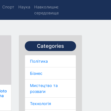
Спорт
Наука
Навколишнє
середовище
Categories
Політика
Бізнес
Мистецтво та
Moto
розваги
ла
Технологія