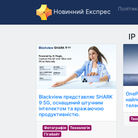
Політик
Новинний Експрес
IP
OneP
Blackview представляє SHARK
найп
9 5G, оснащений штучним
теле
інтелектом та вражаючою
продуктивністю.
Тех
Фотографія
Технологія
Гігабайт