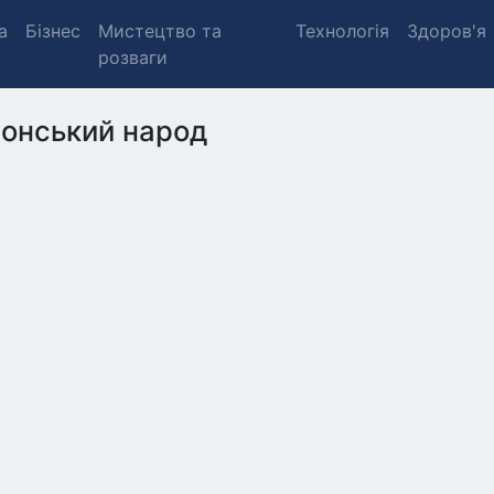
а
Бізнес
Мистецтво та
Технологія
Здоров'я
розваги
онський народ