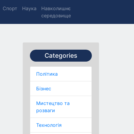
Спорт
Наука
Навколишнє
середовище
Categories
Політика
Бізнес
Мистецтво та
розваги
Технологія