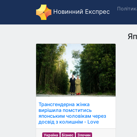
Політик
Новинний Експрес
Яп
Трансгендерна жінка
вирішила помститись
японським чоловікам через
досвід з колишнім - Love
Україна
Бізнес
Злочин