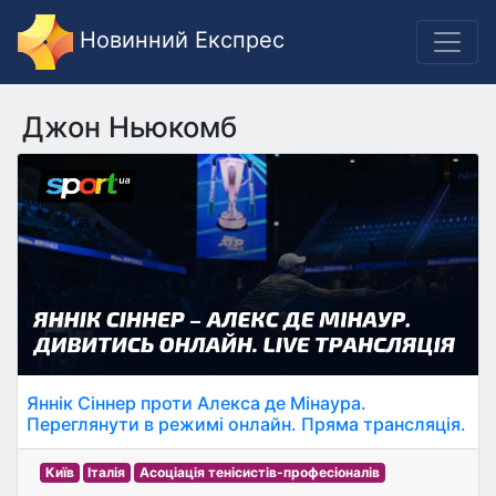
Новинний Експрес
Джон Ньюкомб
Яннік Сіннер проти Алекса де Мінаура.
Переглянути в режимі онлайн. Пряма трансляція.
Київ
Італія
Асоціація тенісистів-професіоналів