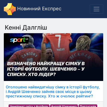
Новинний Експрес
Кенні Далгліш
Оголошено найвидатнішу сімку в історії футболу,
і Андрій Шевченко зайняв своє місце в цьому
престижному списку. Хто ж очолює рейтинг?
Чемпіонат світу з футболу
Андрій Шевченко
Португалія