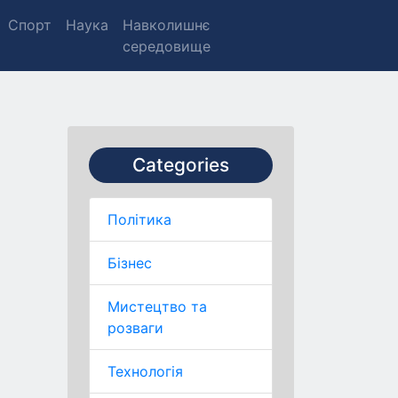
Спорт
Наука
Навколишнє
середовище
Categories
Політика
Бізнес
Мистецтво та
розваги
Технологія