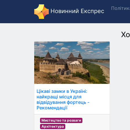
Політик
Новинний Експрес
Хо
Цікаві замки в Україні:
найкращі місця для
відвідування фортець -
Рекомендації
Мистецтво та розваги
Архітектура