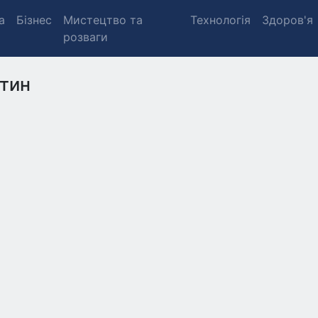
а
Бізнес
Мистецтво та
Технологія
Здоров'я
розваги
тин