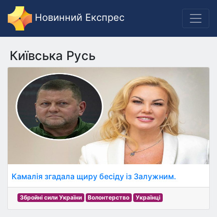
Новинний Експрес
Київська Русь
Камалія згадала щиру бесіду із Залужним.
Збройні сили України
Волонтерство
Українці