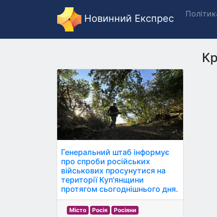
Політик
Новинний Експрес
Кр
Генеральний штаб інформує
про спроби російських
військових просунутися на
території Куп'янщини
протягом сьогоднішнього дня.
Місто
Росія
Росіяни