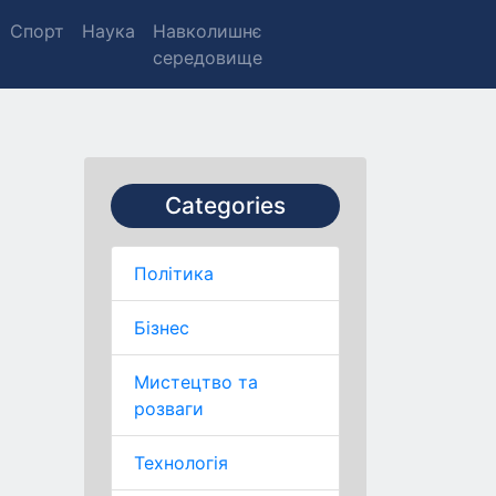
Спорт
Наука
Навколишнє
середовище
Categories
Політика
Бізнес
Мистецтво та
розваги
Технологія