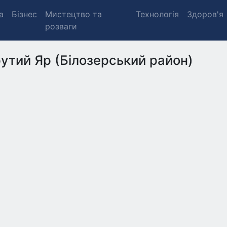
а
Бізнес
Мистецтво та
Технологія
Здоров'я
розваги
утий Яр (Білозерський район)