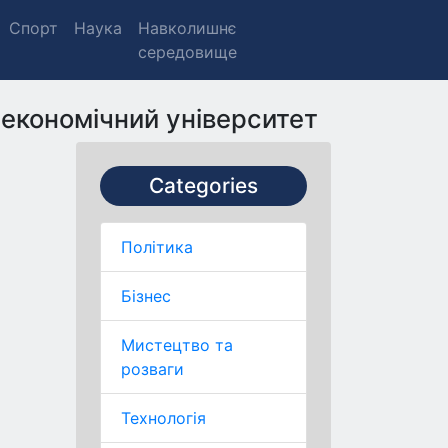
Спорт
Наука
Навколишнє
середовище
-економічний університет
Categories
Політика
Бізнес
Мистецтво та
розваги
Технологія