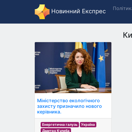
Політик
Новинний Експрес
Ки
Міністерство екологічного
захисту призначило нового
керівника.
Енергетична галузь
Україна
Дмитро Кулеба