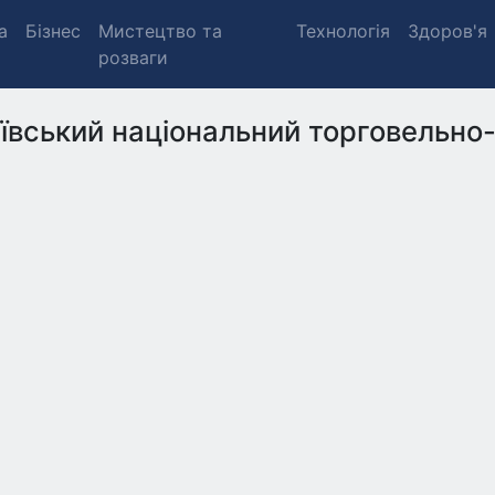
а
Бізнес
Мистецтво та
Технологія
Здоров'я
розваги
ївський національний торговельно