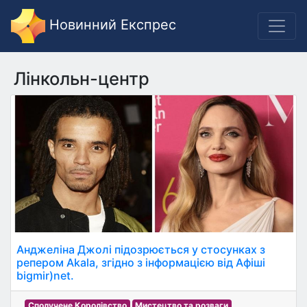
Новинний Експрес
Лінкольн-центр
Анджеліна Джолі підозрюється у стосунках з
репером Akala, згідно з інформацією від Афіші
bigmir)net.
Сполучене Королівство
Мистецтво та розваги